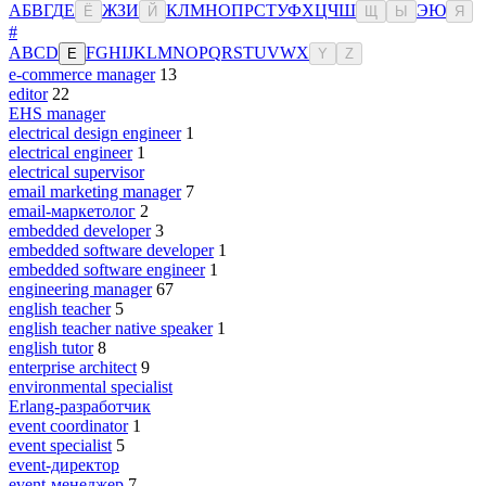
А
Б
В
Г
Д
Е
Ж
З
И
К
Л
М
Н
О
П
Р
С
Т
У
Ф
Х
Ц
Ч
Ш
Э
Ю
Ё
Й
Щ
Ы
Я
#
A
B
C
D
F
G
H
I
J
K
L
M
N
O
P
Q
R
S
T
U
V
W
X
E
Y
Z
e-commerce manager
13
editor
22
EHS manager
electrical design engineer
1
electrical engineer
1
electrical supervisor
email marketing manager
7
email-маркетолог
2
embedded developer
3
embedded software developer
1
embedded software engineer
1
engineering manager
67
english teacher
5
english teacher native speaker
1
english tutor
8
enterprise architect
9
environmental specialist
Erlang-разработчик
event coordinator
1
event specialist
5
event-директор
event-менеджер
7